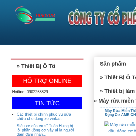
Sản phẩm
» Thiết Bị Ô Tô
» Thiết Bị Ô T
HỖ TRỢ ONLINE
» Thiết bị làm
Hotline: 0902253829
» Máy rửa miễn
TIN TỨC
Máy Rửa Miễn Th
Các thiết bị chính phục vụ sửa
Động Cơ AME-CHI
chữa cho dòng xe vinfast
Siêu xe của ca sĩ Tuấn Hưng bị
lỗi phần động cơ vậy ai là người
dám đảm nhận...