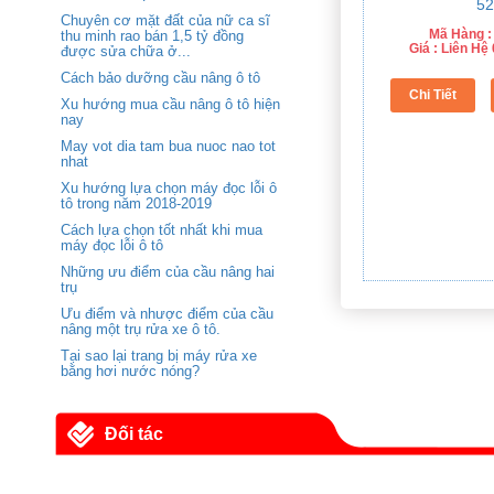
Chuyên cơ mặt đất của nữ ca sĩ
Mã Hàng :
thu minh rao bán 1,5 tỷ đồng
Giá : Liên H
được sửa chữa ở...
Cách bảo dưỡng cầu nâng ô tô
Xu hướng mua cầu nâng ô tô hiện
nay
May vot dia tam bua nuoc nao tot
nhat
Xu hướng lựa chọn máy đọc lỗi ô
tô trong năm 2018-2019
Cách lựa chọn tốt nhất khi mua
máy đọc lỗi ô tô
Những ưu điểm của cầu nâng hai
trụ
Ưu điểm và nhược điểm của cầu
nâng một trụ rửa xe ô tô.
Tại sao lại trang bị máy rửa xe
bằng hơi nước nóng?
Đối tác