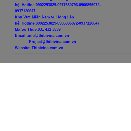
hệ:
Hotline:0902253829-0977630796-
0906896072-
0937120647
Khu Vực Miền Nam vui lòng liên
hệ:
Hotline:0902253829-
0906896072-0937120647
Mã Số Thuế:031 431 3839
Email :info@thibivina.com.vn
Project@thibivina.com.vn
Website: Thibivina.com.vn