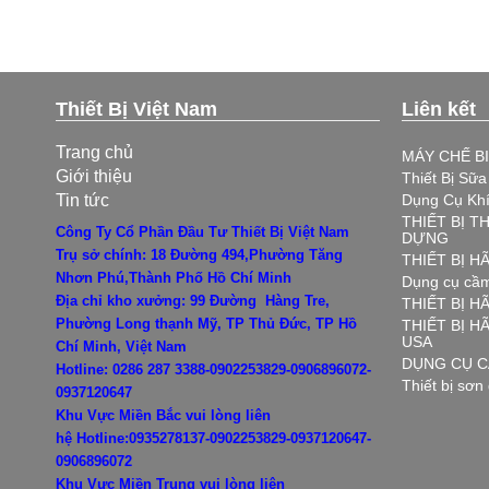
Thiết Bị Việt Nam
Liên kết
Trang chủ
MÁY CHẾ B
Giới thiệu
Thiết Bị Sữ
Tin tức
Dụng Cụ Kh
THIẾT BỊ T
Công Ty Cổ Phần Đầu Tư Thiết Bị Việt Nam
DỰNG
Trụ sở chính: 18 Đường 494,Phường Tăng
THIẾT BỊ 
Nhơn Phú,Thành Phố Hồ Chí Minh
Dụng cụ cầm
Địa chỉ kho xưởng: 99 Đường Hàng Tre,
THIẾT BỊ H
Phường Long thạnh Mỹ, TP Thủ Đức, TP Hồ
THIẾT BỊ 
USA
Chí Minh, Việt Nam
DỤNG CỤ C
Hotline: 0286 287 3388-0902253829-0906896072-
Thiết bị sơn
0937120647
Khu Vực Miền Bắc vui lòng liên
hệ
Hotline:0935278137-0902253829-0937120647-
0906896072
Khu Vực Miền Trung vui lòng liên