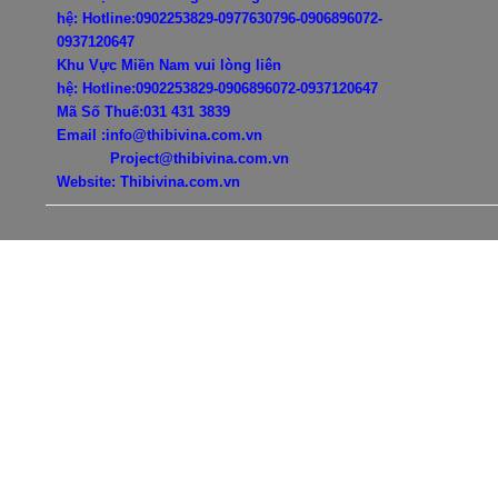
hệ:
Hotline:0902253829-0977630796-
0906896072-
0937120647
Khu Vực Miền Nam vui lòng liên
hệ:
Hotline:0902253829-
0906896072-0937120647
Mã Số Thuế:031 431 3839
Email :info@thibivina.com.vn
Project@thibivina.com.vn
Website: Thibivina.com.vn