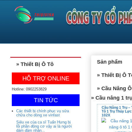
Sản phẩm
» Thiết Bị Ô Tô
» Thiết Bị Ô T
HỖ TRỢ ONLINE
» Cầu Nâng Ô
Hotline: 0902253829
» Cầu nâng 1 t
TIN TỨC
Cầu Nâng 1 Trụ – 
Các thiết bị chính phục vụ sửa
Tô 1 Trụ Thủy Lự
chữa cho dòng xe vinfast
102X
Siêu xe của ca sĩ Tuấn Hưng bị
lỗi phần động cơ vậy ai là người
dám đảm nhận...