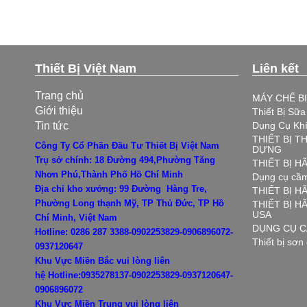
Thiết Bị Việt Nam
Liên kết
Trang chủ
MÁY CHẾ B
Giới thiệu
Thiết Bị Sữ
Tin tức
Dụng Cụ Kh
THIẾT BỊ T
Công Ty Cổ Phần Đầu Tư Thiết Bị Việt Nam
DỰNG
Trụ sở chính: 18 Đường 494,Phường Tăng
THIẾT BỊ 
Nhơn Phú,Thành Phố Hồ Chí Minh
Dụng cụ cầm
Địa chỉ kho xưởng: 99 Đường Hàng Tre,
THIẾT BỊ H
Phường Long thạnh Mỹ, TP Thủ Đức, TP Hồ
THIẾT BỊ 
USA
Chí Minh, Việt Nam
DỤNG CỤ C
Hotline: 0286 287 3388-0902253829-0906896072-
Thiết bị sơn
0937120647
Khu Vực Miền Bắc vui lòng liên
hệ
Hotline:0935278137-0902253829-0937120647-
0906896072
Khu Vực Miền Trung vui lòng liên