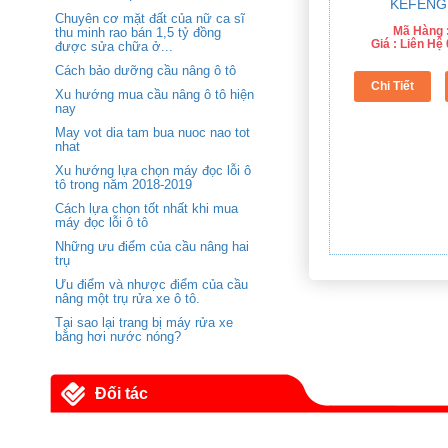
Chuyên cơ mặt đất của nữ ca sĩ
Mã Hàng 
thu minh rao bán 1,5 tỷ đồng
Giá : Liên H
được sửa chữa ở...
Cách bảo dưỡng cầu nâng ô tô
Xu hướng mua cầu nâng ô tô hiện
nay
May vot dia tam bua nuoc nao tot
nhat
Xu hướng lựa chọn máy đọc lỗi ô
tô trong năm 2018-2019
Cách lựa chọn tốt nhất khi mua
máy đọc lỗi ô tô
Những ưu điểm của cầu nâng hai
trụ
Ưu điểm và nhược điểm của cầu
nâng một trụ rửa xe ô tô.
Tại sao lại trang bị máy rửa xe
bằng hơi nước nóng?
Đối tác